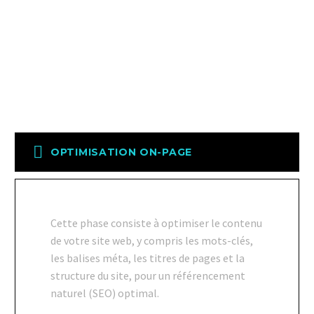
succès en ligne. Le SEO englobe une
variété d’éléments clés pour améliorer le
classement de votre site web dans les
résultats de recherche.
OPTIMISATION ON-PAGE
Cette phase consiste à optimiser le contenu
de votre site web, y compris les mots-clés,
les balises méta, les titres de pages et la
structure du site, pour un référencement
naturel (SEO) optimal.